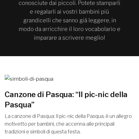
conosciute dai piccoli. Potete stamparli
e regalarli ai vostri bambini più
grandicelli che sanno già leggere, in
modo da arricchire il loro vocabolario e
imparare a scrivere meglio!
Canzone di Pasqua: “Il pic-nic della
Pasqua”
La canzone di Pasqua: Il pic-nic della Pasqua, è un allegro
motivetto per bambini, che accenna alle principali
tradizioni e simboli di questa festa.