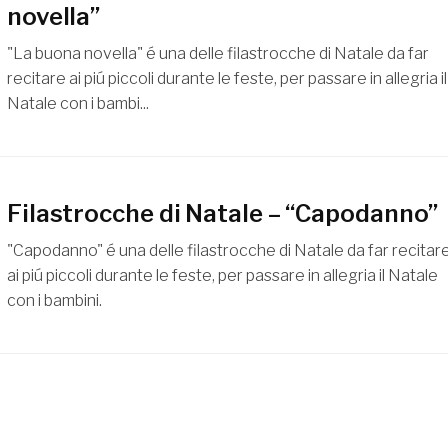
novella”
"La buona novella" é una delle filastrocche di Natale da far
recitare ai piú piccoli durante le feste, per passare in allegria il
Natale con i bambi...
Filastrocche di Natale – “Capodanno”
"Capodanno" é una delle filastrocche di Natale da far recitar
ai piú piccoli durante le feste, per passare in allegria il Natale
con i bambini.