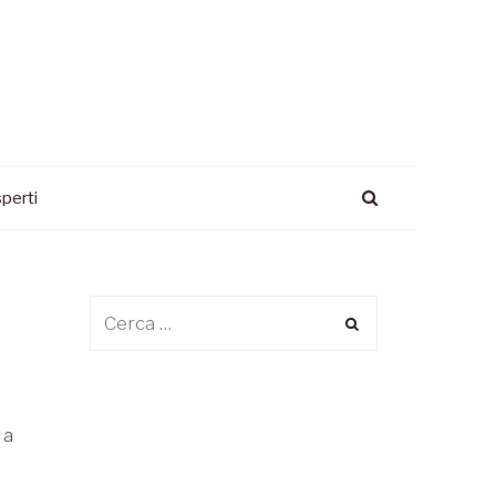
perti
 a